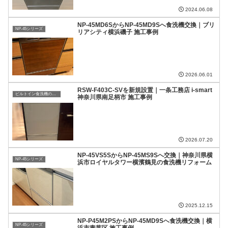
2024.06.08
NP-45MD6SからNP-45MD9Sへ食洗機交換｜ブリ
NP-45シリーズ
リアシティ横浜磯子 施工事例
2026.06.01
RSW-F403C-SVを新規設置｜一条工務店 i-smart
ビルトイン食洗機の複雑な設置工事もお任せください！
神奈川県南足柄市 施工事例
2026.07.20
NP-45VS5SからNP-45MS9Sへ交換｜神奈川県横
NP-45シリーズ
浜市ロイヤルタワー横濱鶴見の食洗機リフォーム
2025.12.15
NP-P45M2PSからNP-45MD9Sへ食洗機交換｜横
NP-45シリーズ
浜市青葉区 施工事例