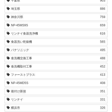
千葉県
903
埼玉県
886
神奈川県
759
NP-45MS9S
659
リンナイ食器洗浄機
616
食器洗い乾燥機
565
パナソニック
495
食洗機交換工事
488
食洗機取付工事
452
ファーストプラス
413
NP-45MD5S
408
後付け新規
351
リンナイ
331
横浜市
326