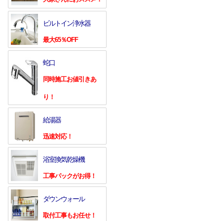
ビルトイン浄水器
最大65％OFF
蛇口
同時施工お値引きあ
り！
給湯器
迅速対応！
浴室換気乾燥機
工事パックがお得！
ダウンウォール
取付工事もお任せ！