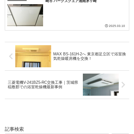
崎市 パークスクエア湘南茅ヶ崎
2025.03.10
MAX BS-161H-2へ 東京都足立区で浴室換
気乾燥暖房機を交換！
三菱電機V-241BZ5-RC交換工事｜茨城県
稲敷郡での浴室乾燥機最新事例
記事検索