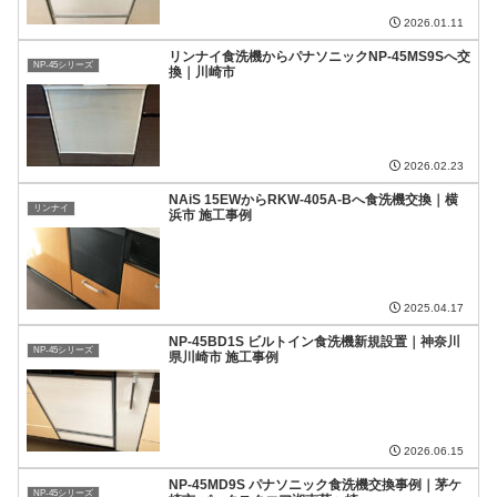
2026.01.11
リンナイ食洗機からパナソニックNP-45MS9Sへ交
NP-45シリーズ
換｜川崎市
2026.02.23
NAiS 15EWからRKW-405A-Bへ食洗機交換｜横
リンナイ
浜市 施工事例
2025.04.17
NP-45BD1S ビルトイン食洗機新規設置｜神奈川
NP-45シリーズ
県川崎市 施工事例
2026.06.15
NP-45MD9S パナソニック食洗機交換事例｜茅ケ
NP-45シリーズ