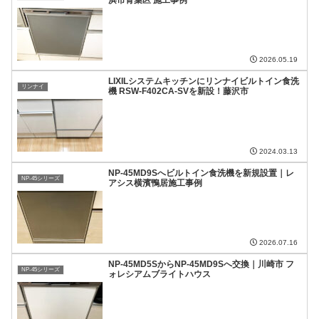
2026.05.19
LIXILシステムキッチンにリンナイビルトイン食洗
リンナイ
機 RSW-F402CA-SVを新設！藤沢市
2024.03.13
NP-45MD9Sへビルトイン食洗機を新規設置｜レ
NP-45シリーズ
アシス横濱鴨居施工事例
2026.07.16
NP-45MD5SからNP-45MD9Sへ交換｜川崎市 フ
NP-45シリーズ
ォレシアムブライトハウス