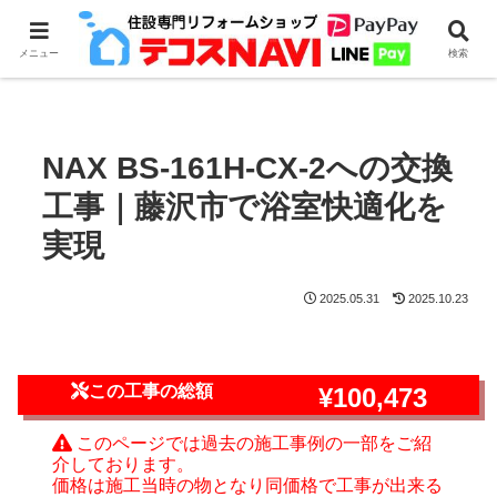
ホーム
浴室換気乾燥機のリフォーム・取付
MAX
メニュー
検索
NAX BS-161H-CX-2への交換工事｜藤沢市で浴室快適化を実現
NAX BS-161H-CX-2への交換
工事｜藤沢市で浴室快適化を
実現
2025.05.31
2025.10.23
この工事の総額
¥100,473
このページでは過去の施工事例の一部をご紹
介しております。
価格は施工当時の物となり同価格で工事が出来る