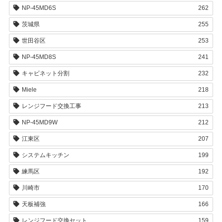
NP-45MD6S
262
茨城県
255
世田谷区
253
NP-45MD8S
241
キャビネット分割
232
Miele
218
レンジフード交換工事
213
NP-45MD9W
212
江東区
207
システムキッチン
199
練馬区
192
川崎市
170
天板補強
166
レンジフード交換セット
159