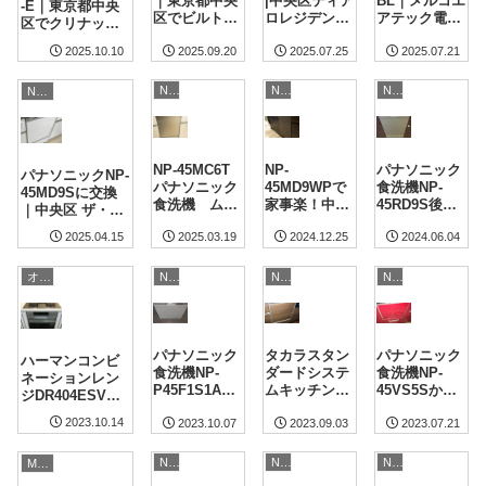
｜東京都中央
|中央区ティア
BL｜メルコエ
-E｜東京都中央
区でビルトイ
ロレジデンス
アテック電動
区でクリナップ2
ン食洗機交換
でゼオライ
給気シャッタ
口ビルトインコ
2025.10.10
2025.09.20
2025.07.25
2025.07.21
施工事例｜衛
ト・ドライ搭
ー交換事例｜
ンロへ交換
生・省エネも
載のBOSCH
中央区 ザ・晴
安心
食洗機へ交換
海レジデンス
NP-45シリーズ
NP-45シリーズ
NP-45シリーズ
NP-45シリーズ
事例
NP-45MC6T
NP-
パナソニック
パナソニックNP-
パナソニック
45MD9WPで
食洗機NP-
45MD9Sに交換
食洗機 ムー
家事楽！中央
45RD9S後付
｜中央区 ザ・パ
ビングラック
区 プラウド日
け！中央区
ークハウス晴海
2025.04.15
2025.03.19
2024.12.25
2024.06.04
プラスで快適
本橋富沢町で
ザ・パークハ
タワーズクロノ
な食器洗い｜
食洗機交換事
ウス晴海タワ
レジデンス
東京ミッドベ
例
ーズクロノレ
NP-45シリーズ
NP-45シリーズ
NP-45シリーズ
オーブン/コンベックのリフォーム・取付
イ勝どき
ジデンス
パナソニック
タカラスタン
パナソニック
ハーマンコンビ
食洗機NP-
ダードシステ
食洗機NP-
ネーションレン
P45F1S1AA
ムキッチンに
45VS5Sから
ジDR404ESVか
からNP-
パナソニック
NP-45MS9S
らノーリツ
2023.10.14
2023.10.07
2023.09.03
2023.07.21
45MS9Sへ交
食洗機NP-
へ交換工事-東
NDR320Eへ交換
換工事-東京都
45MD9Sの新
京都中央区
工事-東京都中央
中央区
規設置-東京都
NP-45シリーズ
NP-45シリーズ
NP-45シリーズ
MAX
区
中央区ベイサ