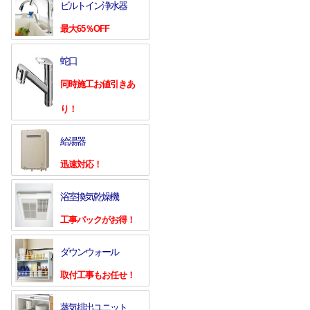
ビルトイン浄水器
最大65％OFF
蛇口
同時施工お値引きあ
り！
給湯器
迅速対応！
浴室換気乾燥機
工事パックがお得！
ダウンウォール
取付工事もお任せ！
蒸気排出ユニット