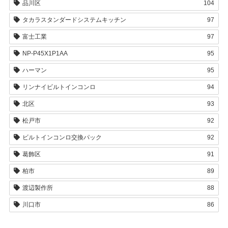
品川区
104
タカラスタンダードシステムキッチン
97
富士工業
97
NP-P45X1P1AA
95
ハーマン
95
リンナイビルトインコンロ
94
北区
93
松戸市
92
ビルトインコンロ交換パック
92
葛飾区
91
柏市
89
渡辺製作所
88
川口市
86