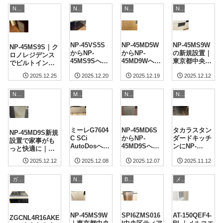
都中央区）
NP-45シリーズ
NP-45シリーズ
NP-45シリーズ
NP-45シリーズ
NP-45VS5S
NP-45MD5W
NP-45MS9W
NP-45MS9S｜ク
からNP-
からNP-
の新規設置｜
ロノレジデンス
45MS9Sへ交
45MD9Wへ交
東京都中央区
でビルトイン食
換工事｜中央
換｜相模原市
のクリナップ
洗機を新規設置
2025.12.25
2025.12.20
2025.12.19
2025.12.12
区で手洗いよ
イニシア相模
キッチンにビ
（中央区）
り効率的な洗
原矢部の食洗
ルトイン食洗
浄へ
機施工事例
機を導入
Miele
NP-45シリーズ
NP-45シリーズ
NP-45シリーズ
ミーレG7604
NP-45MD6S
タカラスタン
NP-45MD9S新規
C SCi
からNP-
ダードキッチ
設置で家事がも
AutoDosへの
45MD9Sへ交
ンにNP-
っと快適に｜東
交換｜東京都
換｜中央区・
45MD9Sを新
京都中央区ザ・
2025.12.12
2025.12.08
2025.12.07
2025.11.12
中央区
コスモ東京ベ
規設置｜中央
クレストタワー
HARUMI
イタワーのビ
区ドゥトゥー
の施工例
FLAGで国産
ルトイン食洗
ル イースト施
NP-45シリーズ
BOSCH
メルコエアテック
ガスコンロのリフォーム・取付
45cmからの
機工事
工事例
サイズアップ
NP-45MS9W
SPI6ZMS016
AT-150QEF4-
ZGCNL4R16AKE