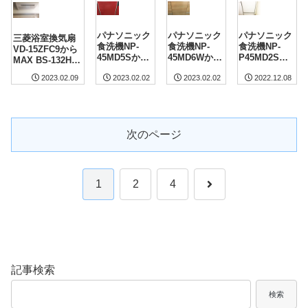
イドタワー晴
海
パナソニック
パナソニック
パナソニック
三菱浴室換気扇
食洗機NP-
食洗機NP-
食洗機NP-
VD-15ZFC9から
45MD5Sから
45MD6Wから
P45MD2Sか
MAX BS-132HM
NP-45MD9S
NP-45MD9W
らNP-
へ交換工事-東京
2023.02.09
2023.02.02
2023.02.02
2022.12.08
へ交換工事-東
へ交換工事-東
45MD9Sへ交
都中央区
京都中央区グ
京都中央区東
換工事-東京都
ランドイース
京ビュータワ
中央区THE
ト
ー
TOKYO
TOWERSシ
次のページ
ータワー
次
1
2
4
へ
記事検索
検索