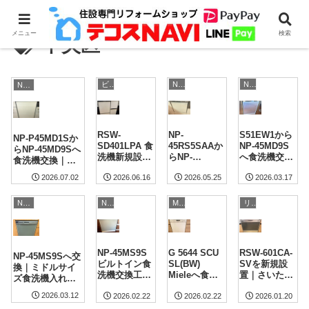
メニュー
検索
中央区
ビルトイン食洗機の複雑な設置工事もお任せください！
NP-45シリーズ
NP-45シリーズ
NP-45シリーズ
RSW-
NP-
S51EW1から
NP-P45MD1Sか
SD401LPA 食
45RS5SAAか
NP-45MD9S
らNP-45MD9Sへ
洗機新規設置
らNP-
へ食洗機交換
食洗機交換｜シ
｜相模原市 施
45RS9Sへ食
｜東京都中央
ティテラスさい
2026.07.02
2026.06.16
2026.05.25
2026.03.17
工事例
洗機交換｜さ
区 施工事例
たま新都心 施工
いたま市中央
事例
区の施工事例
NP-45シリーズ
Miele
リンナイ
NP-45シリーズ
NP-45MS9S
G 5644 SCU
RSW-601CA-
NP-45MS9Sへ交
ビルトイン食
SL(BW)
SVを新規設
換｜ミドルサイ
洗機交換工事
Mieleへ食洗
置｜さいたま
ズ食洗機入れ替
｜東京都中央
機交換工事｜
市 LIXILキッ
え事例【中央区
2026.03.12
2026.02.22
2026.02.22
2026.01.20
区
ティアロレジ
チンの食洗機
月島】
デンス（東京
後付け