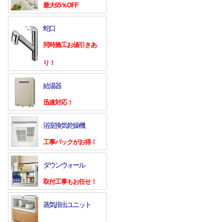
最大65％OFF
蛇口
同時施工お値引きあ
り！
給湯器
迅速対応！
浴室換気乾燥機
工事パックがお得！
ダウンウォール
取付工事もお任せ！
蒸気排出ユニット