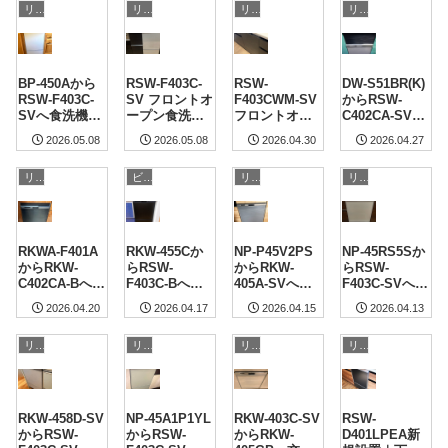
リンナイ
リンナイ
リンナイ
リンナイ
施工事例
BP-450Aから
RSW-F403C-
RSW-
DW-S51BR(K)
RSW-F403C-
SV フロントオ
F403CWM-SV
からRSW-
SVへ食洗機交
ープン食洗機
フロントオー
C402CA-SVへ
換｜千葉県千
新規設置｜神
プン食洗機新
食洗機交換｜
2026.05.08
2026.05.08
2026.04.30
2026.04.27
葉市緑区 施工
奈川県相模原
規設置｜青梅
神奈川県大和
事例
市 施工事例
市 施工事例
市 施工事例
リンナイ
ビルトイン食洗機の複雑な設置工事もお任せください！
リンナイ
リンナイ
RKWA-F401A
RKW-455Cか
NP-P45V2PS
NP-45RS5Sか
からRKW-
らRSW-
からRKW-
らRSW-
C402CA-Bへ食
F403C-Bへ食
405A-SVへ食
F403C-SVへ食
洗機交換｜東
洗機交換｜栃
洗機交換｜東
洗機交換｜千
2026.04.20
2026.04.17
2026.04.15
2026.04.13
京都世田谷区
木県河内郡 施
京都世田谷区
葉市美浜区 施
施工事例
工事例
施工事例
工事例
リンナイ
リンナイ
リンナイ
リンナイ
RKW-458D-SV
NP-45A1P1YL
RKW-403C-SV
RSW-
からRSW-
からRSW-
からRKW-
D401LPEA新