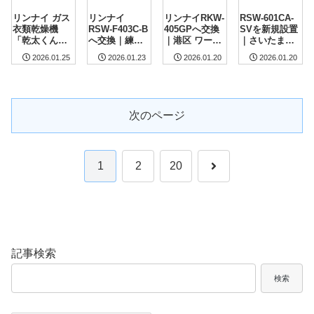
リンナイ ガス
リンナイ
リンナイRKW-
RSW-601CA-
衣類乾燥機
RSW-F403C-B
405GPへ交換
SVを新規設置
「乾太くん」
へ交換｜練馬
｜港区 ワール
｜さいたま市
RDT-93を新規
区のビルトイ
ドシティタワ
LIXILキッチン
2026.01.25
2026.01.23
2026.01.20
2026.01.20
設置｜藤沢市
ン食洗機交換
ーズ 食洗機交
の食洗機後付
の戸建て施工
事例
換事例
け
事例
次のページ
次
1
2
20
へ
記事検索
検索