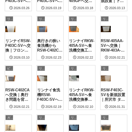
F403C-SVへ食
F403C-SVへ交
405GPへ交換
規設置｜下部
洗機交換｜東
換｜茨城県つ
｜同サイズ入
収納を備えた
2026.03.26
2026.03.19
2026.03.18
2026.03.13
京都調布市 施
くば市
れ替え（川崎
食洗機工事
工事例
市高津区）
【高崎市】
リンナイ
リンナイ
リンナイ
リンナイ
リンナイRSW-
奥行きの狭い
リンナイRKW-
RSW-405AA-
F403C-SVへ交
食洗機から
405A-SVへ食
SVへ交換｜
換｜フロント
RSW-C402CA
洗機交換工事
RKW-403A-SV
オープン入替
への交換｜ク
｜埼玉県戸田
から取替事例
2026.03.10
2026.02.23
2026.02.22
2026.02.21
工事【東京都
レストフォル
市
【市川市】
文京区】
ム市川ウッド
ビルトイン食洗機の複雑な設置工事もお任せください！
リンナイ
リンナイ
リンナイ
スクエア
RSW-C402CA
リンナイ食洗
リンナイRKW-
RSW-F403C-
へ交換｜奥行
機RSW-
405A-SVへ食
SVを新規設置
き問題を背板
F403C-SVへ交
洗機交換事例
｜所沢市 タカ
加工で対応
換｜品川区ザ
｜神奈川県横
ラスタンダー
2026.02.21
2026.02.19
2026.02.10
2026.01.31
【新宿区】
パークタワー
浜市緑区
ドシステムキ
東京サウス施
ッチンに後付
ガスコンロのリフォーム・取付
リンナイ
リンナイ
リンナイ
工事例
け