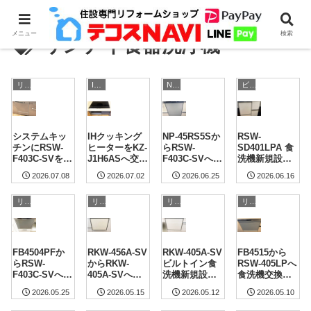
メニュー
検索
リンナイ食器洗浄機
リンナイ
IH調理器
NP-45シリーズ
ビルトイン食洗機の複雑な設置工事もお任せください！
システムキッ
IHクッキング
NP-45RS5Sか
RSW-
チンにRSW-
ヒーターをKZ-
らRSW-
SD401LPA 食
F403C-SVを新
J1H6ASへ交換
F403C-SVへ食
洗機新規設置
規設置｜千葉
｜町田市 施工
洗機交換｜横
｜相模原市 施
2026.07.08
2026.07.02
2026.06.25
2026.06.16
県千葉市緑区
事例
浜市保土ケ谷
工事例
施工事例
区 施工事例
リンナイ
リンナイ
リンナイ
リンナイ
FB4504PFか
RKW-456A-SV
RKW-405A-SV
FB4515から
らRSW-
からRKW-
ビルトイン食
RSW-405LPへ
F403C-SVへ食
405A-SVへ食
洗機新規設置
食洗機交換｜
洗機交換 フロ
洗機交換｜東
｜市川市の施
フリーラック
2026.05.25
2026.05.15
2026.05.12
2026.05.10
ントオープン
京都大田区 施
工事例
搭載 東京都大
｜世田谷区の
工事例
田区 施工事例