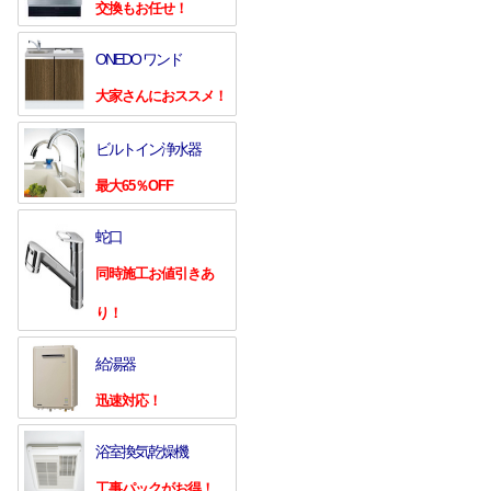
交換もお任せ！
ONEDO ワンド
大家さんにおススメ！
ビルトイン浄水器
最大65％OFF
蛇口
同時施工お値引きあ
り！
給湯器
迅速対応！
浴室換気乾燥機
工事パックがお得！