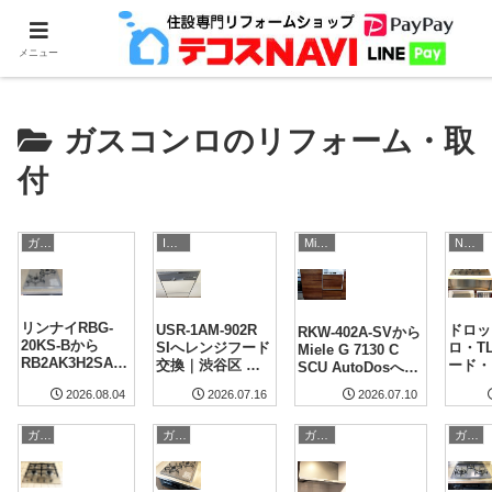
ホーム
ガスコンロのリフォーム・取付
メニュー
ガスコンロのリフォーム・取
付
ガスコンロのリフォーム・取付
INAX
NP-45シリーズ
Miele
リンナイRBG-
USR-1AM-902R
ドロッ
RKW-402A-SVから
20KS-Bから
SIへレンジフード
ロ・T
Miele G 7130 C
RB2AK3H2SAB
交換｜渋谷区 梁
ード・
SCU AutoDosへ交
へコンロ交換｜
型のあるキッチン
ープン
換｜東京都世田谷
2026.07.10
2026.07.16
2026.08.04
東京都港区 施工
施工事例
点同時
区 施工事例
事例
県流山
ガスコンロのリフォーム・取付
ガスコンロのリフォーム・取付
ガスコンロのリフォーム・取付
ガスコンロのリフォーム・取付