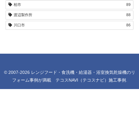
柏市
89
渡辺製作所
88
川口市
86
© 2007-2026 レンジフード・食洗機・給湯器・浴室換気乾燥機のリ
フォーム事例が満載 テコスNAVI（テコスナビ）施工事例.