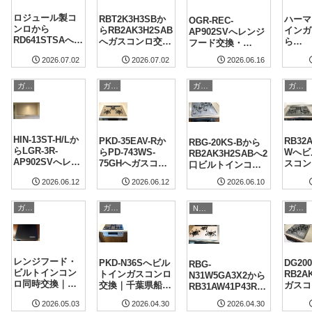
ロジュール製コ
RBT2K3H3SBか
ハーマ
OGR-REC-
ンロから
らRB2AK3H2SAB
インガ
AP902SVへレンジ
RD641STSAへ交
へガスコンロ交換
ら
フード交換・
換｜府中市 給湯
｜東京都武蔵野市
RB32
RHS71W42J4RST
2026.06.16
2026.07.02
2026.07.02
器同時交換
施工事例
Wへ交
Wへコンロ交換｜
杉並区
アクラス1 施工事例
ガスコンロのリフォーム・取付
ガスコンロのリフォーム・取付
ガスコンロのリフォーム・取付
ガスコンロのリフォーム・取付
HIN-13ST-H/Lか
PKD-35EAV-Rか
RB32
RBG-20KS-Bから
らLGR-3R-
らPD-743WS-
Wへビ
RB2AK3H2SABへ2
AP902SVへレン
75GHへガスコン
スコン
口ビルトインコン
ジフード交換｜
ロ交換｜東京都板
京都豊
ロ交換｜文京区 施
2026.06.10
2026.06.12
2026.06.12
東京都調布市 施
橋区 施工事例
例
工事例
工事例
ガスコンロのリフォーム・取付
ガスコンロのリフォーム・取付
ガスコンロのリフォーム・取付
NP-45シリーズ
レンジフード・
PKD-N36Sへビル
DG20
RBG-
ビルトインコン
トインガスコンロ
RB2A
N31W5GA3X2から
ロ同時交換｜白
交換｜千葉県船橋
ガスコ
RB31AW41P43RV
岡市 高さ調整・
市 施工事例
足立区
WとNP-
2026.04.30
2026.04.30
2026.05.03
排気位置調整・
P45VDPSAAから