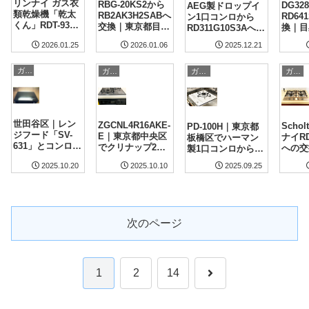
リンナイ ガス衣
RBG-20KS2から
DG32
AEG製ドロップイ
類乾燥機「乾太
RB2AK3H2SABへ
RD64
ン1口コンロから
くん」RDT-93を
交換｜東京都目黒
換｜目
RD311G10S3Aへ交
新規設置｜藤沢
区のマンションで
トイン
換｜東京都目黒区
2025.12.21
2026.01.06
2026.01.25
市の戸建て施工
2口ビルトインコ
適にリ
のコンロリフォー
事例
ンロ工事
ム
ガスコンロのリフォーム・取付
ガスコンロのリフォーム・取付
ガスコンロのリフォーム・取付
ガスコンロのリフォーム・取付
世田谷区｜レン
ZGCNL4R16AKE-
Scho
PD-100H｜東京都
ジフード「SV-
E｜東京都中央区
ナイRD
板橋区でハーマン
631」とコンロ
でクリナップ2口
への交
製1口コンロからの
「RBR-410CN」
ビルトインコンロ
浜市
交換事例
2025.09.25
2025.10.10
2025.10.20
を最新モデルへ
へ交換
同時交換
次のページ
次
1
2
14
へ