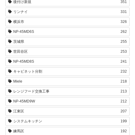
後付け新規
351
リンナイ
331
横浜市
326
NP-45MD6S
262
茨城県
255
世田谷区
253
NP-45MD8S
241
キャビネット分割
232
Miele
218
レンジフード交換工事
213
NP-45MD9W
212
江東区
207
システムキッチン
199
練馬区
192