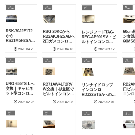
加工対応 施工事
NP-45MD9Sへ交換
例
ガスコンロのリフォーム・取付
ガスコンロのリフォーム・取付
Panasonic その他
ガスコンロのリフォーム・取付
｜東京都大田区 施
工事例
RSK-30J2F1T2
RBG-20KCから
60c
レンジフードTAG-
から
RB2AK3H2SABへ
ン食洗
REC-AP901SV・ビ
RS31M5H2SAB
2口ガスコンロ交
60M
ルトインコンロ
Wへビルトイン
換｜世田谷区 施
橋区 
RHS31W42J4RST
2026.03.12
2026.04.18
2026.04.25
コンロ交換工事
工事例
換事例
Wへ交換工事｜ラ
｜埼玉県日高市
ヴィアンコート川
施工事例
ガスコンロのリフォーム・取付
ガスコンロのリフォーム・取付
ガスコンロのリフォーム・取付
ガスコンロのリフォーム・取付
口南鳩ヶ谷
URG-655TS-Lへ
RB71AW41T2RV
RB2AK
リンナイドロップ
交換｜キャビネ
W交換｜杉並区で
口ビル
インコンロ
ット型コンロ入
ビルトインコン
コンロ
RD322STSAへの交
替【横浜市緑
ロ・換気扇・水栓
東京都
換事例｜東京都中
2026.02.01
2026.02.08
2026.02.28
区】
工事
央区
ガスコンロのリフォーム・取付
ガスコンロのリフォーム・取付
オーブン/コンベックのリフォーム
ガスコンロのリフォーム・取付