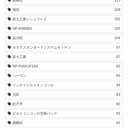
板橋区
113
港区
108
富士工業レンジフード
105
NP-60MS8S
105
品川区
104
タカラスタンダードシステムキッチン
97
富士工業
97
NP-P45X1P1AA
95
ハーマン
95
リンナイビルトインコンロ
94
北区
93
松戸市
92
ビルトインコンロ交換パック
92
葛飾区
91