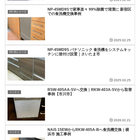
NP-45MD9Sで家事楽々 99%除菌で清潔に 新宿区
NP-45シリーズ
での食洗機交換事例
2025.02.25
NP-45MD9S パナソニック 食洗機をシステムキッ
NP-45シリーズ
チンに後付け設置｜さいたま市
2025.03.25
RSW-405AA-SVへ交換｜RKW-403A-SVから取替
リンナイ
事例【市川市】
2026.02.21
NAiS 15EWからRKW-405A-Bへ食洗機交換｜横
リンナイ
浜市 施工事例