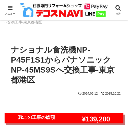
ホーム
食器洗浄機のリフォーム・取付
NP-45シリー
メニュー
検索
ズ
ナショナル食洗機NP-P45F1S1からパナソニックNP-45MS9S
へ交換工事-東京都港区
ナショナル食洗機NP-
P45F1S1からパナソニック
NP-45MS9Sへ交換工事-東京
都港区
2024.03.12
2025.10.22
この工事の総額
¥139,200