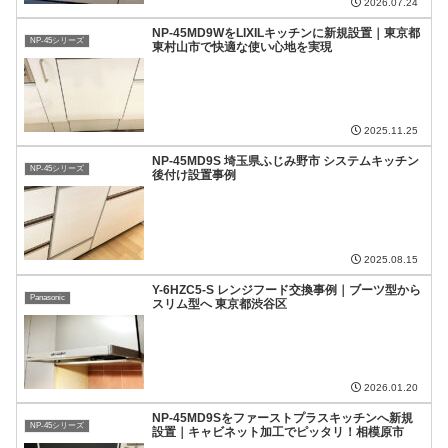
2026.07.24
NP-45MD9WをLIXILキッチンに新規設置｜東京都
NP-45シリーズ
東村山市で快適な使い心地を実現
2025.11.25
NP‑45MD9S 埼玉県ふじみ野市 システムキッチン
NP-45シリーズ
後付け設置事例
2025.08.15
Y-6HZC5-S レンジフード交換事例｜ブーツ型から
Panasonic
スリム型へ 東京都渋谷区
2026.01.20
NP-45MD9Sをファーストプラスキッチンへ新規
NP-45シリーズ
設置｜キャビネット加工でピッタリ！相模原市