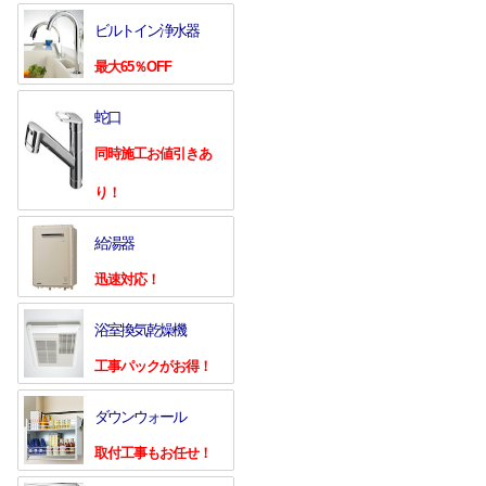
ビルトイン浄水器
最大65％OFF
蛇口
同時施工お値引きあ
り！
給湯器
迅速対応！
浴室換気乾燥機
工事パックがお得！
ダウンウォール
取付工事もお任せ！