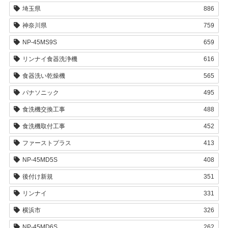
埼玉県
886
神奈川県
759
NP-45MS9S
659
リンナイ食器洗浄機
616
食器洗い乾燥機
565
パナソニック
495
食洗機交換工事
488
食洗機取付工事
452
ファーストプラス
413
NP-45MD5S
408
後付け新規
351
リンナイ
331
横浜市
326
NP-45MD6S
262