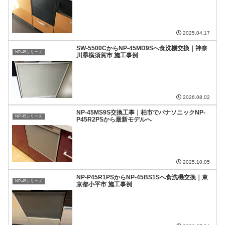
2025.04.17
SW-5500CからNP-45MD9Sへ食洗機交換｜神奈
NP-45シリーズ
川県横須賀市 施工事例
2026.08.02
NP-45MS9S交換工事｜柏市でパナソニックNP-
NP-45シリーズ
P45R2PSから最新モデルへ
2025.10.05
NP-P45R1PSからNP-45BS1Sへ食洗機交換｜東
NP-45シリーズ
京都小平市 施工事例