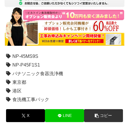
NP-45MS9S
NP-P45F1S1
パナソニック食器洗浄機
東京都
港区
食洗機工事パック
X
LINE
コピー