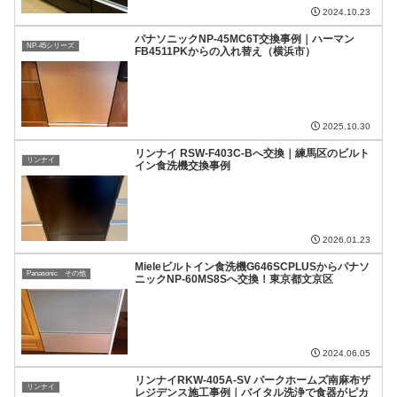
2024.10.23
パナソニックNP-45MC6T交換事例｜ハーマン
NP-45シリーズ
FB4511PKからの入れ替え（横浜市）
2025.10.30
リンナイ RSW-F403C-Bへ交換｜練馬区のビルト
リンナイ
イン食洗機交換事例
2026.01.23
Mieleビルトイン食洗機G646SCPLUSからパナソ
Panasonic その他
ニックNP-60MS8Sへ交換！東京都文京区
2024.06.05
リンナイRKW-405A-SV パークホームズ南麻布ザ
リンナイ
レジデンス施工事例｜バイタル洗浄で食器がピカ