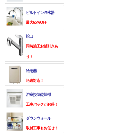
ビルトイン浄水器
最大65％OFF
蛇口
同時施工お値引きあ
り！
給湯器
迅速対応！
浴室換気乾燥機
工事パックがお得！
ダウンウォール
取付工事もお任せ！