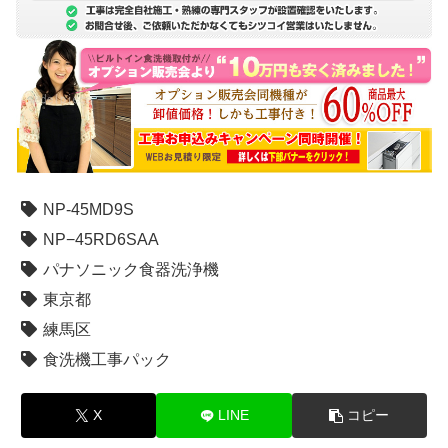
NP-45MD9S
NP−45RD6SAA
パナソニック食器洗浄機
東京都
練馬区
食洗機工事パック
X
LINE
コピー