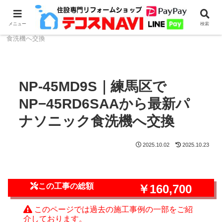
ホーム
食器洗浄機のリフォーム・取付
NP-45シリー
メニュー
検索
ズ
NP-45MD9S｜練馬区でNP−45RD6SAAから最新パナソニック
食洗機へ交換
NP-45MD9S｜練馬区で
NP−45RD6SAAから最新パ
ナソニック食洗機へ交換
2025.10.02
2025.10.23
この工事の総額
￥160,700
このページでは過去の施工事例の一部をご紹
介しております。