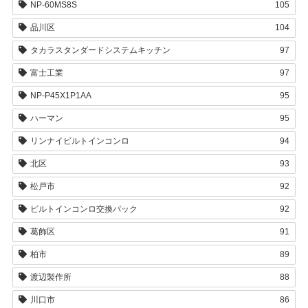
NP-60MS8S
105
品川区
104
タカラスタンダードシステムキッチン
97
富士工業
97
NP-P45X1P1AA
95
ハーマン
95
リンナイビルトインコンロ
94
北区
93
松戸市
92
ビルトインコンロ交換パック
92
葛飾区
91
柏市
89
渡辺製作所
88
川口市
86