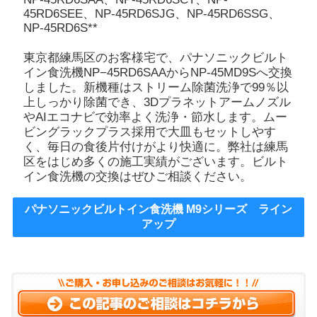
45RD6SEE、NP-45RD6SJG、NP-45RD6SSG、
NP-45RD6S**
東京都練馬区のお客様宅で、パナソニックビルト
イン食洗機NP−45RD6SAAからNP-45MD9Sへ交換
しました。新機種はストリーム除菌洗浄で99％以
上しっかり除菌でき、3Dプラネットアームノズル
やAIエコナビで効率よく洗浄・節水します。ムー
ビングラックプラス採用で大皿もセットしやす
く、毎日の食後片付けがより快適に。弊社は練馬
区をはじめ多くの施工実績がございます。ビルト
イン食洗機の交換はぜひご相談ください。
パナソニックビルトイン食洗機 M9シリーズ ライン
アップ