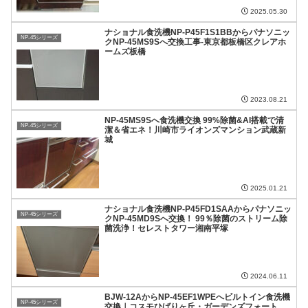
2025.05.30
ナショナル食洗機NP-P45F1S1BBからパナソニッ
NP-45シリーズ
クNP-45MS9Sへ交換工事-東京都板橋区クレアホ
ームズ板橋
2023.08.21
NP-45MS9Sへ食洗機交換 99%除菌&AI搭載で清
NP-45シリーズ
潔＆省エネ！川崎市ライオンズマンション武蔵新
城
2025.01.21
ナショナル食洗機NP-P45FD1SAAからパナソニッ
NP-45シリーズ
クNP-45MD9Sへ交換！ 99％除菌のストリーム除
菌洗浄！セレストタワー湘南平塚
2024.06.11
BJW-12AからNP-45EF1WPEへビルトイン食洗機
NP-45シリーズ
交換｜コスモひばりヶ丘・ガーデンズフォート